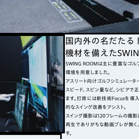
国内外の名だたる
機材を備えたSWIN
SWING ROOMは主に豊富な
環境を用意しました。
アスリート向けゴルフシミュレータ
スピード、スピン量など、シビア
ます。打席には新技術Focusを導
的なスイング改善をアシスト。
スイング撮影は120フレームの撮
再生でありがちな動画ブレが無く
す。