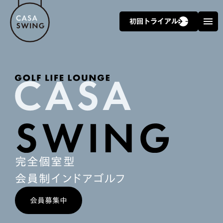
初回トライアル
menu
arrow_forward
arrow_forward
完全個室型
会員制インドアゴルフ
会員募集中