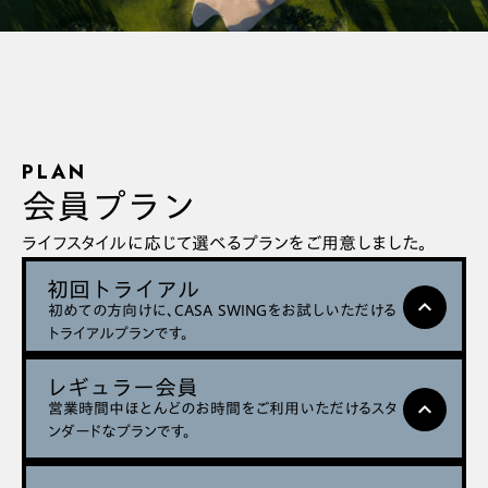
PLAN
会員プラン
ライフスタイルに応じて選べるプランをご用意しました。
初回トライアル
expand_less
初めての方向けに、CASA SWINＧをお試しいただける
トライアルプランです。
レギュラー会員
料金
営業時間中ほとんどのお時間をご利用いただけるスタ
expand_less
¥5,000
ンダードなプランです。
)
(税込:
¥5,500
スタッフが施設をご案内します。メニューの「初回トラ