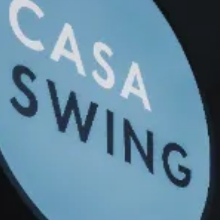
東京都渋谷区恵比寿西1丁目20-3 三信ビル1F
Googleマップでみる
arrow_forward
arrow_forward
JR恵比寿駅徒歩3分 / 日比谷線恵比寿駅徒歩1分 /
恵比寿南交差点すぐ / 店舗前道路に60分300円パ
ーキングあり