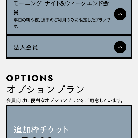
料金
モーニング・ナイト&ウィークエンド会
イアル」ボタンより、今すぐご予約いただけます。
月会費
員
expand_less
¥34,000
平日の朝や夜、週末のご利用のみに限定したプランで
)
(税込:
¥37,400
す。
入会金:
¥55,000
会員価格12,800円のツアープロによるマンツーマンレッスンを月1
回＋8,000円でお付けすることが出来ます。
料金
法人会員
expand_less
レッスンプロをみる
月会費
arrow_forward
arrow_forward
¥28,000
)
(税込:
料金
¥30,800
ご利用時間帯
入会金:
¥55,000
OPTIONS
月会費
会員価格12,800円のツアープロによるマンツーマンレッスンを月1
¥72,000~
オプションプラン
回＋8,000円でお付けすることが出来ます。
予約枠: 60分×1コマ予約（1日1コマ）
)
(税込:
¥79,200~
ご利用人数: ご本人+1名まで同伴可
レッスンプロをみる
¥55,000
入会金:
arrow_forward
arrow_forward
※法人会員への入会は紹介制です。ご利用プランや平日21時
会員向けに便利なオプションプランをご用意しています。
以降のPremium Roundについてはお問い合わせください。
ご利用時間帯
ご利用時間帯
追加枠チケット
予約枠: 60分×1コマ予約（1日1コマ）
ご利用人数: ご本人+1名まで同伴可
予約枠: 60分×2コマ予約（1日2コマ）