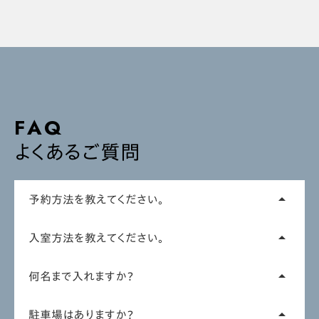
FAQ
よくあるご質問
予約方法を教えてください。
arrow_drop_up
入会後、CASA SWING LINE公式アカウントのメニューか
入室方法を教えてください。
arrow_drop_up
ら「予約」を選択し、お好みの部屋とご希望日時をお選
びください。
「初回トライアル予約」や通常の「部屋予約」「レッスン予
何名まで入れますか？
arrow_drop_up
約」を頂いたお客様に発行されるQRコードで入室できま
す。予約時間の5分前より入室いただけます。
会員1名の予約に対して、+1名〜+3名まで同伴いただく
駐車場はありますか？
arrow_drop_up
ことが可能です。プランによって異なりますので、会員プラ