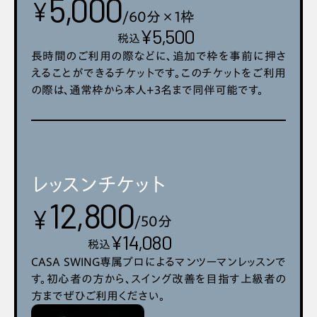
5,000
¥
ご利用人数: ご本人+3名まで同伴可
/60分×1枠
¥5,500
税込
長時間のご利用の際などに、追加で枠を事前に押さ
えることができるチケットです。このチケットをご利用
スクロール
arrow_back
arrow_forward
の際は、通常枠から本人+3名まで同伴可能です。
レッスンチケット
スクロール
arrow_back
arrow_forward
12,800
スクロール
arrow_back
arrow_forward
¥
/50分
¥14,080
税込
CASA SWING専属プロによるマンツーマンレッスンで
す。初心者の方から、スイング改善を目指す上級者の
方までぜひご利用ください。