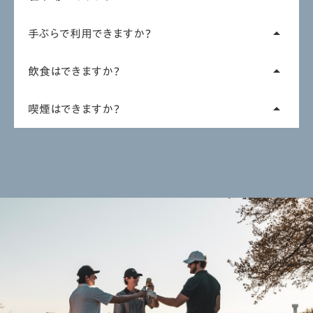
ンをご確認ください。
店舗前の駒沢通り沿いには、時間制限駐車区間（9:00〜
手ぶらで利用できますか？
arrow_drop_up
19:00 / 60分300円）が設けられています（日曜・休日を
除く）。 上記時間帯以外および日曜・休日*は、規制区間
CASA SWINGでは３ヶ月を目安に最新のゴルフクラブを
外となりますので、ご利用の際は道路標識をご確認くだ
飲食はできますか？
arrow_drop_up
ご用意しておりますので、ゴルフクラブを持たずにご利用
さい。
いただけます。
軽食やお飲み物を持ち込みいただけます。適度な飲酒は
またグローブ、シューズのレンタルもございます（サイズと
喫煙はできますか？
arrow_drop_up
問題ありませんが、泥酔状態でのプレーは禁止とさせて
数に限りがありますのでご了承ください）
いただきます。
施設内は一切禁煙です。喫煙の際は、近隣の公共喫煙所
また、匂いの強いものはお控えいただく、ゴミは必ずお
をご利用ください。
持ち帰りいただくなど、次に利用される方のためにも、ご
協力をお願いいたします。